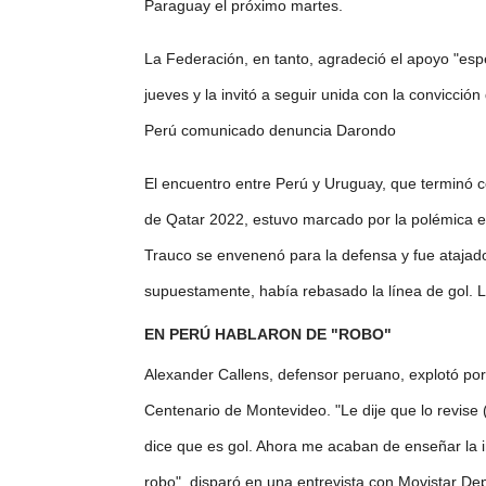
Paraguay el próximo martes.
La Federación, en tanto, agradeció el apoyo "es
jueves y la invitó a seguir unida con la convicción
Perú comunicado denuncia Darondo
El encuentro entre Perú y Uruguay, que terminó con
de Qatar 2022, estuvo marcado por la polémica en
Trauco se envenenó para la defensa y fue atajad
supuestamente, había rebasado la línea de gol. 
EN PERÚ HABLARON DE "ROBO"
Alexander Callens, defensor peruano, explotó por 
Centenario de Montevideo. "Le dije que lo revise (
dice que es gol. Ahora me acaban de enseñar la
robo", disparó en una entrevista con Movistar De