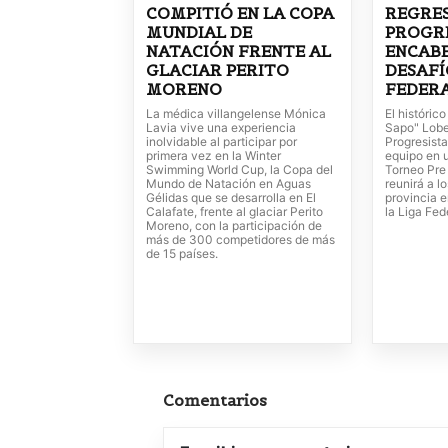
COMPITIÓ EN LA COPA
REGRE
MUNDIAL DE
PROGRE
NATACIÓN FRENTE AL
ENCABE
GLACIAR PERITO
DESAFÍ
MORENO
FEDER
La médica villangelense Mónica
El históric
Lavia vive una experiencia
Sapo" Lobe
inolvidable al participar por
Progresista
primera vez en la Winter
equipo en 
Swimming World Cup, la Copa del
Torneo Pre
Mundo de Natación en Aguas
reunirá a l
Gélidas que se desarrolla en El
provincia e
Calafate, frente al glaciar Perito
la Liga Fed
Moreno, con la participación de
más de 300 competidores de más
de 15 países.
Comentarios