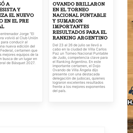
SÓ A
OVANDO BRILLARON
SISTA Y
EN EL TORNEO
ZA EL NUEVO
NACIONAL PUNTABLE
O EN EL PRE
Y SUMARON
AL
IMPORTANTES
RESULTADOS PARA EL
o entrenador Jorge "El
RANKING ARGENTINO
ra volvió al Club Unión
 para conducir al
Del 23 al 26 de julio se llevó a
una nueva edición del
cabo en la ciudad de Villa Carlos
 Federal, certamen que
Paz un Torneo Nacional Puntable
os mejores equipos de la
de Judo, competencia clave para
n busca de un lugar en
el Ranking Argentino. En este
eral de Básquet 2027.
importante certamen, el Dojo
Ovando de Villa Ángela dijo
presente con una destacada
delegación de judocas, quienes
lograron excelentes resultados
frente a los mejores exponentes
del país.