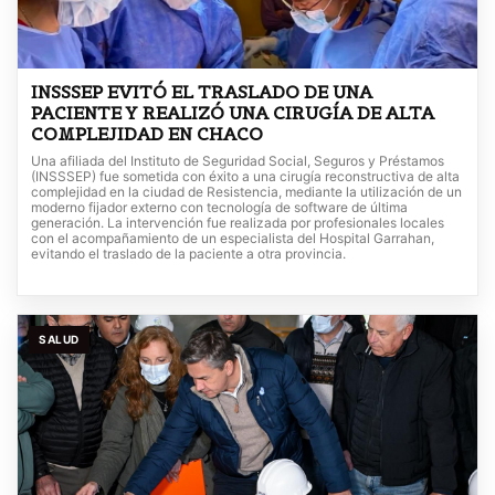
INSSSEP EVITÓ EL TRASLADO DE UNA
PACIENTE Y REALIZÓ UNA CIRUGÍA DE ALTA
COMPLEJIDAD EN CHACO
Una afiliada del Instituto de Seguridad Social, Seguros y Préstamos
(INSSSEP) fue sometida con éxito a una cirugía reconstructiva de alta
complejidad en la ciudad de Resistencia, mediante la utilización de un
moderno fijador externo con tecnología de software de última
generación. La intervención fue realizada por profesionales locales
con el acompañamiento de un especialista del Hospital Garrahan,
evitando el traslado de la paciente a otra provincia.
SALUD