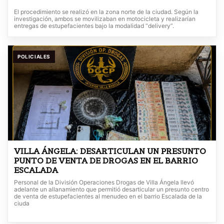
El procedimiento se realizó en la zona norte de la ciudad. Según la
investigación, ambos se movilizaban en motocicleta y realizarían
entregas de estupefacientes bajo la modalidad “delivery”.
POLICIALES
VILLA ÁNGELA: DESARTICULAN UN PRESUNTO
PUNTO DE VENTA DE DROGAS EN EL BARRIO
ESCALADA
Personal de la División Operaciones Drogas de Villa Ángela llevó
adelante un allanamiento que permitió desarticular un presunto centro
de venta de estupefacientes al menudeo en el barrio Escalada de la
ciuda