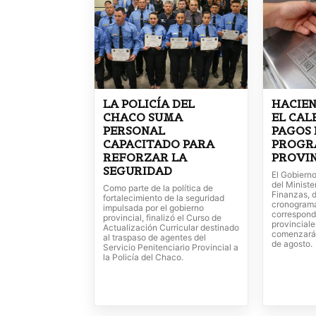
LA POLICÍA DEL
HACIE
CHACO SUMA
EL CAL
PERSONAL
PAGOS 
CAPACITADO PARA
PROGR
REFORZAR LA
PROVIN
SEGURIDAD
El Gobierno
del Ministe
Como parte de la política de
Finanzas, d
fortalecimiento de la seguridad
cronogram
impulsada por el gobierno
correspond
provincial, finalizó el Curso de
provincial
Actualización Curricular destinado
comenzarán
al traspaso de agentes del
de agosto.
Servicio Penitenciario Provincial a
la Policía del Chaco.