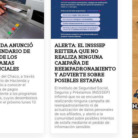
NDA ANUNCIÓ
ALERTA: EL INSSSEP
ENDARIO DE
REITERA QUE NO
DE LOS
REALIZA NINGUNA
AMAS
CAMPAÑA DE
CIALES
REEMPADRONAMIENTO
Y ADVIERTE SOBRE
 del Chaco, a través
POSIBLES ESTAFAS
rio de Hacienda y
io a conocer el
El Instituto de Seguridad Social,
a de pagos
Seguros y Préstamos (INSSSEP)
iente a los programas
informó que no se encuentra
es, cuyos desembolsos
realizando ninguna campaña de
 el próximo lunes 10
reempadronamiento ni de
actualización de datos personales
de sus afiliados, y alertó a la
comunidad sobre posibles intentos
de estafa mediante el pedido de
información sensible.