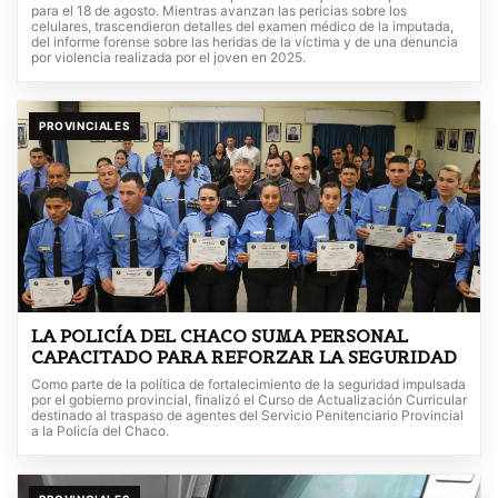
para el 18 de agosto. Mientras avanzan las pericias sobre los
celulares, trascendieron detalles del examen médico de la imputada,
del informe forense sobre las heridas de la víctima y de una denuncia
por violencia realizada por el joven en 2025.
PROVINCIALES
LA POLICÍA DEL CHACO SUMA PERSONAL
CAPACITADO PARA REFORZAR LA SEGURIDAD
Como parte de la política de fortalecimiento de la seguridad impulsada
por el gobierno provincial, finalizó el Curso de Actualización Curricular
destinado al traspaso de agentes del Servicio Penitenciario Provincial
a la Policía del Chaco.