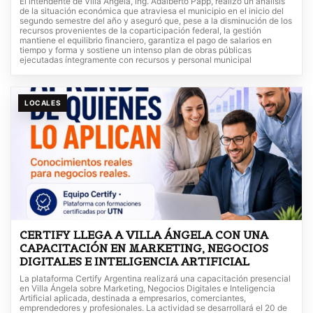
El intendente de Villa Ángela, ing. Adalberto Papp, realizó un análisis
de la situación económica que atraviesa el municipio en el inicio del
segundo semestre del año y aseguró que, pese a la disminución de los
recursos provenientes de la coparticipación federal, la gestión
mantiene el equilibrio financiero, garantiza el pago de salarios en
tiempo y forma y sostiene un intenso plan de obras públicas
ejecutadas íntegramente con recursos y personal municipal
LOCALES
CERTIFY LLEGA A VILLA ÁNGELA CON UNA
CAPACITACIÓN EN MARKETING, NEGOCIOS
DIGITALES E INTELIGENCIA ARTIFICIAL
La plataforma Certify Argentina realizará una capacitación presencial
en Villa Ángela sobre Marketing, Negocios Digitales e Inteligencia
Artificial aplicada, destinada a empresarios, comerciantes,
emprendedores y profesionales. La actividad se desarrollará el 20 de