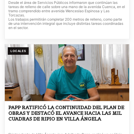
Desde el área de Servicios Públicos informaron que continúan las
tareas de relleno de calle sobre una mano de la avenida Cuenca, en el
tramo comprendido entre avenida Wenceslao Espinosa y Las
Torcazas.
Los trabajos permitirán completar 200 metros de relleno, como parte
de una intervención integral que incluye distintas tareas coordinadas
en el sector.
LOCALES
PAPP RATIFICÓ LA CONTINUIDAD DEL PLAN DE
OBRAS Y DESTACÓ EL AVANCE HACIA LAS MIL
CUADRAS DE RIPIO EN VILLA ÁNGELA