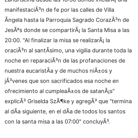
manifestaciÃ³n de fe por las calles de Villa
Ãngela hasta la Parroquia Sagrado CorazÃ³n de
JesÃºs donde se compartirÃ¡ la Santa Misa a las
20:00. "Al finalizar la misa se realizarÃ¡ la
oraciÃ³n al santÃ­simo, una vigilia durante toda la
noche en reparaciÃ³n de las profanaciones de
nuestra eucaristÃ­a y de muchos niÃ±os y
jÃ³venes que son sacrificados esa noche en
ofrecimiento al cumpleaÃ±os de satanÃ¡s"
explicÃ³ Griselda SzÃ¶ke y agregÃ³ que "termina
al dÃ­a siguiente, en el dÃ­a de todos los santos
con la santa misa a las 07:00" concluyÃ³.