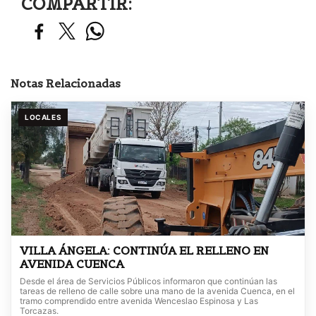
COMPARTIR:
Notas Relacionadas
LOCALES
VILLA ÁNGELA: CONTINÚA EL RELLENO EN
AVENIDA CUENCA
Desde el área de Servicios Públicos informaron que continúan las
tareas de relleno de calle sobre una mano de la avenida Cuenca, en el
tramo comprendido entre avenida Wenceslao Espinosa y Las
Torcazas.