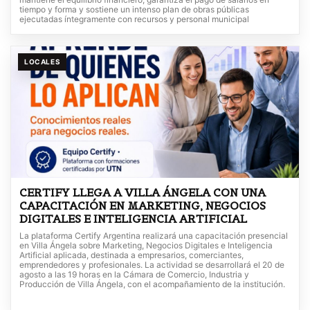
tiempo y forma y sostiene un intenso plan de obras públicas
ejecutadas íntegramente con recursos y personal municipal
LOCALES
CERTIFY LLEGA A VILLA ÁNGELA CON UNA
CAPACITACIÓN EN MARKETING, NEGOCIOS
DIGITALES E INTELIGENCIA ARTIFICIAL
La plataforma Certify Argentina realizará una capacitación presencial
en Villa Ángela sobre Marketing, Negocios Digitales e Inteligencia
Artificial aplicada, destinada a empresarios, comerciantes,
emprendedores y profesionales. La actividad se desarrollará el 20 de
agosto a las 19 horas en la Cámara de Comercio, Industria y
Producción de Villa Ángela, con el acompañamiento de la institución.