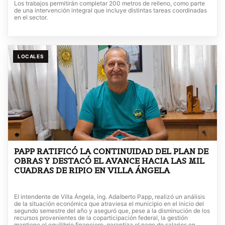
Los trabajos permitirán completar 200 metros de relleno, como parte
de una intervención integral que incluye distintas tareas coordinadas
en el sector.
LOCALES
PAPP RATIFICÓ LA CONTINUIDAD DEL PLAN DE
OBRAS Y DESTACÓ EL AVANCE HACIA LAS MIL
CUADRAS DE RIPIO EN VILLA ÁNGELA
El intendente de Villa Ángela, ing. Adalberto Papp, realizó un análisis
de la situación económica que atraviesa el municipio en el inicio del
segundo semestre del año y aseguró que, pese a la disminución de los
recursos provenientes de la coparticipación federal, la gestión
mantiene el equilibrio financiero, garantiza el pago de salarios en