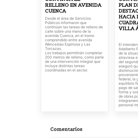
RELLENO EN AVENIDA
PLAN D
CUENCA
DESTAC
HACIA 
Desde el área de Servicios
CUADRA
Públicos informaron que
continúan las tareas de relleno de
VILLA 
calle sobre una mano de la
avenida Cuenca, en el tramo
comprendido entre avenida
Wenceslao Espinosa y Las
El intenden
Torcazas.
Adalberto P
Los trabajos permitirán completar
de la situ
200 metros de relleno, como parte
atraviesa e
de una intervención integral que
del segund
incluye distintas tareas
aseguró que
coordinadas en el sector.
disminució
proveniente
federal, la
equilibrio f
pago de sal
forma y sos
de obras p
íntegramen
personal m
Comentarios