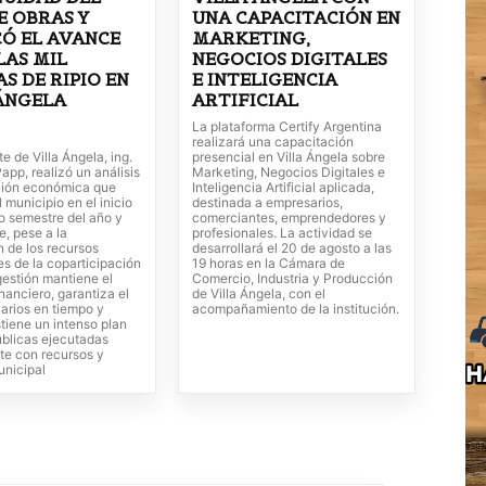
E OBRAS Y
UNA CAPACITACIÓN EN
Ó EL AVANCE
MARKETING,
LAS MIL
NEGOCIOS DIGITALES
S DE RIPIO EN
E INTELIGENCIA
ÁNGELA
ARTIFICIAL
La plataforma Certify Argentina
realizará una capacitación
te de Villa Ángela, ing.
presencial en Villa Ángela sobre
app, realizó un análisis
Marketing, Negocios Digitales e
ación económica que
Inteligencia Artificial aplicada,
l municipio en el inicio
destinada a empresarios,
o semestre del año y
comerciantes, emprendedores y
, pese a la
profesionales. La actividad se
n de los recursos
desarrollará el 20 de agosto a las
s de la coparticipación
19 horas en la Cámara de
 gestión mantiene el
Comercio, Industria y Producción
inanciero, garantiza el
de Villa Ángela, con el
arios en tiempo y
acompañamiento de la institución.
tiene un intenso plan
úblicas ejecutadas
te con recursos y
unicipal