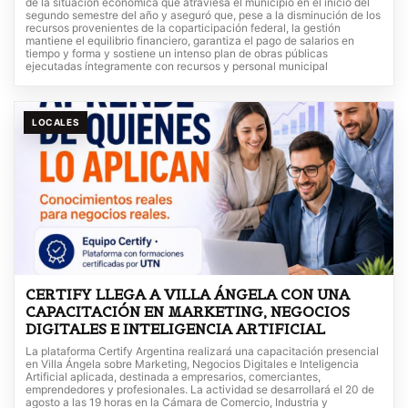
de la situación económica que atraviesa el municipio en el inicio del
segundo semestre del año y aseguró que, pese a la disminución de los
recursos provenientes de la coparticipación federal, la gestión
mantiene el equilibrio financiero, garantiza el pago de salarios en
tiempo y forma y sostiene un intenso plan de obras públicas
ejecutadas íntegramente con recursos y personal municipal
LOCALES
CERTIFY LLEGA A VILLA ÁNGELA CON UNA
CAPACITACIÓN EN MARKETING, NEGOCIOS
DIGITALES E INTELIGENCIA ARTIFICIAL
La plataforma Certify Argentina realizará una capacitación presencial
en Villa Ángela sobre Marketing, Negocios Digitales e Inteligencia
Artificial aplicada, destinada a empresarios, comerciantes,
emprendedores y profesionales. La actividad se desarrollará el 20 de
agosto a las 19 horas en la Cámara de Comercio, Industria y