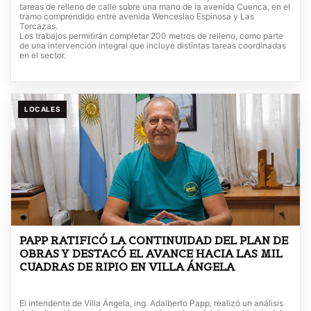
tareas de relleno de calle sobre una mano de la avenida Cuenca, en el
tramo comprendido entre avenida Wenceslao Espinosa y Las
Torcazas.
Los trabajos permitirán completar 200 metros de relleno, como parte
de una intervención integral que incluye distintas tareas coordinadas
en el sector.
LOCALES
PAPP RATIFICÓ LA CONTINUIDAD DEL PLAN DE
OBRAS Y DESTACÓ EL AVANCE HACIA LAS MIL
CUADRAS DE RIPIO EN VILLA ÁNGELA
El intendente de Villa Ángela, ing. Adalberto Papp, realizó un análisis