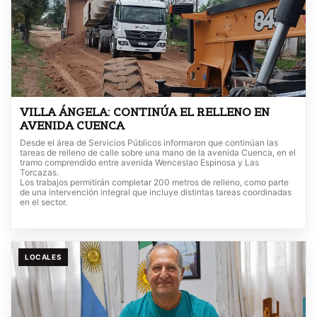
VILLA ÁNGELA: CONTINÚA EL RELLENO EN
AVENIDA CUENCA
Desde el área de Servicios Públicos informaron que continúan las
tareas de relleno de calle sobre una mano de la avenida Cuenca, en el
tramo comprendido entre avenida Wenceslao Espinosa y Las
Torcazas.
Los trabajos permitirán completar 200 metros de relleno, como parte
de una intervención integral que incluye distintas tareas coordinadas
en el sector.
LOCALES