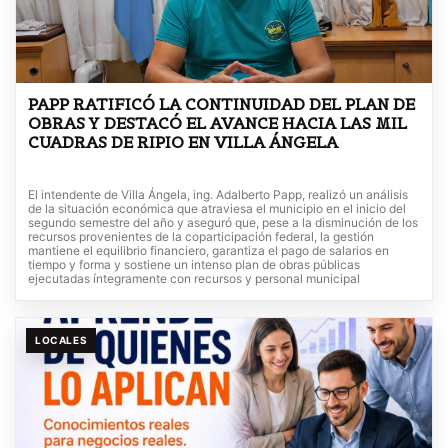
PAPP RATIFICÓ LA CONTINUIDAD DEL PLAN DE
OBRAS Y DESTACÓ EL AVANCE HACIA LAS MIL
CUADRAS DE RIPIO EN VILLA ÁNGELA
El intendente de Villa Ángela, ing. Adalberto Papp, realizó un análisis
de la situación económica que atraviesa el municipio en el inicio del
segundo semestre del año y aseguró que, pese a la disminución de los
recursos provenientes de la coparticipación federal, la gestión
mantiene el equilibrio financiero, garantiza el pago de salarios en
tiempo y forma y sostiene un intenso plan de obras públicas
ejecutadas íntegramente con recursos y personal municipal
LOCALES