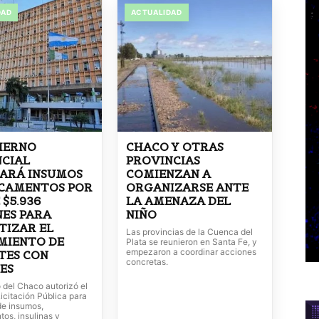
DAD
ACTUALIDAD
IERNO
CHACO Y OTRAS
NCIAL
PROVINCIAS
ARÁ INSUMOS
COMIENZAN A
ICAMENTOS POR
ORGANIZARSE ANTE
 $5.936
LA AMENAZA DEL
ES PARA
NIÑO
TIZAR EL
Las provincias de la Cuenca del
MIENTO DE
Plata se reunieron en Santa Fe, y
empezaron a coordinar acciones
TES CON
concretas.
ES
 del Chaco autorizó el
icitación Pública para
de insumos,
os, insulinas y