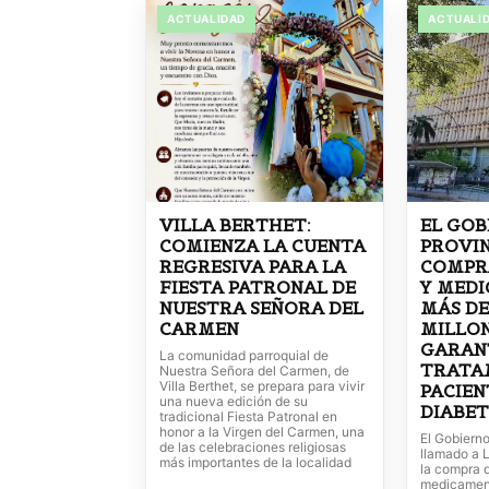
ACTUALIDAD
ACTUALI
VILLA BERTHET:
EL GOB
COMIENZA LA CUENTA
PROVI
REGRESIVA PARA LA
COMPR
FIESTA PATRONAL DE
Y MED
NUESTRA SEÑORA DEL
MÁS DE
CARMEN
MILLON
GARAN
La comunidad parroquial de
TRATA
Nuestra Señora del Carmen, de
Villa Berthet, se prepara para vivir
PACIEN
una nueva edición de su
DIABET
tradicional Fiesta Patronal en
honor a la Virgen del Carmen, una
El Gobierno
de las celebraciones religiosas
llamado a L
más importantes de la localidad
la compra 
medicament