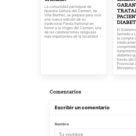
GARAN
La comunidad parroquial de
TRATA
Nuestra Señora del Carmen, de
Villa Berthet, se prepara para vivir
PACIEN
una nueva edición de su
DIABET
tradicional Fiesta Patronal en
honor a la Virgen del Carmen, una
El Gobierno
de las celebraciones religiosas
llamado a L
más importantes de la localidad
la compra 
medicament
comprimido
tratamient
diabetes q
través del
Provincial 
Ministerio 
Comentarios
Escribir un comentario
Nombre