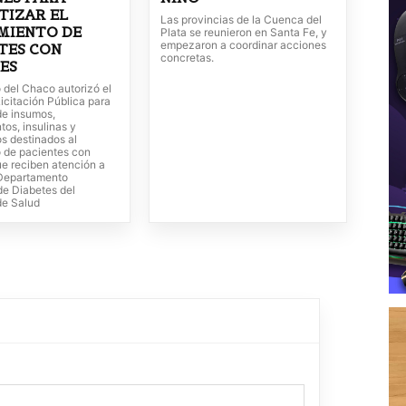
TIZAR EL
Las provincias de la Cuenca del
MIENTO DE
Plata se reunieron en Santa Fe, y
empezaron a coordinar acciones
TES CON
concretas.
ES
 del Chaco autorizó el
icitación Pública para
de insumos,
os, insulinas y
s destinados al
o de pacientes con
ue reciben atención a
 Departamento
de Diabetes del
de Salud