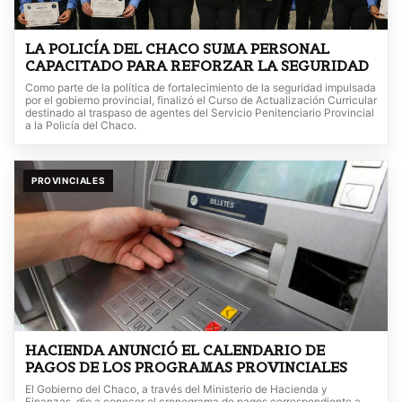
LA POLICÍA DEL CHACO SUMA PERSONAL
CAPACITADO PARA REFORZAR LA SEGURIDAD
Como parte de la política de fortalecimiento de la seguridad impulsada
por el gobierno provincial, finalizó el Curso de Actualización Curricular
destinado al traspaso de agentes del Servicio Penitenciario Provincial
a la Policía del Chaco.
PROVINCIALES
HACIENDA ANUNCIÓ EL CALENDARIO DE
PAGOS DE LOS PROGRAMAS PROVINCIALES
El Gobierno del Chaco, a través del Ministerio de Hacienda y
Finanzas, dio a conocer el cronograma de pagos correspondiente a