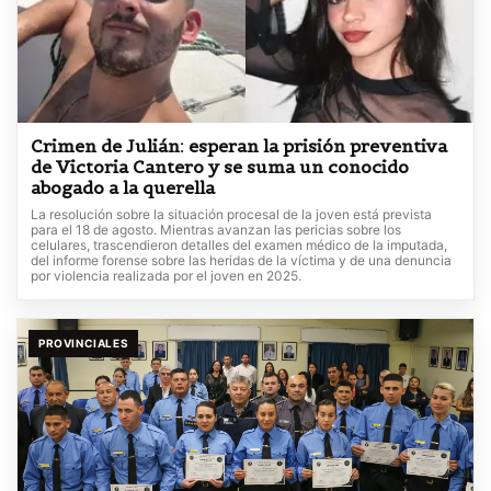
Crimen de Julián: esperan la prisión preventiva
de Victoria Cantero y se suma un conocido
abogado a la querella
La resolución sobre la situación procesal de la joven está prevista
para el 18 de agosto. Mientras avanzan las pericias sobre los
celulares, trascendieron detalles del examen médico de la imputada,
del informe forense sobre las heridas de la víctima y de una denuncia
por violencia realizada por el joven en 2025.
PROVINCIALES