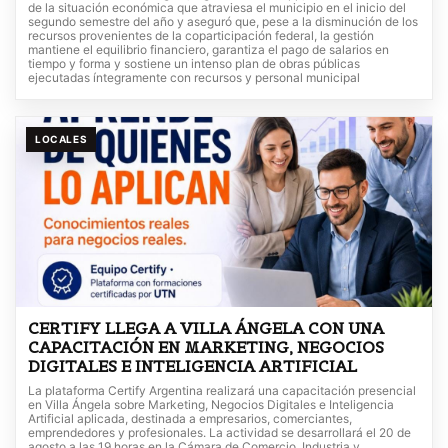
de la situación económica que atraviesa el municipio en el inicio del
segundo semestre del año y aseguró que, pese a la disminución de los
recursos provenientes de la coparticipación federal, la gestión
mantiene el equilibrio financiero, garantiza el pago de salarios en
tiempo y forma y sostiene un intenso plan de obras públicas
ejecutadas íntegramente con recursos y personal municipal
LOCALES
CERTIFY LLEGA A VILLA ÁNGELA CON UNA
CAPACITACIÓN EN MARKETING, NEGOCIOS
DIGITALES E INTELIGENCIA ARTIFICIAL
La plataforma Certify Argentina realizará una capacitación presencial
en Villa Ángela sobre Marketing, Negocios Digitales e Inteligencia
Artificial aplicada, destinada a empresarios, comerciantes,
emprendedores y profesionales. La actividad se desarrollará el 20 de
agosto a las 19 horas en la Cámara de Comercio, Industria y