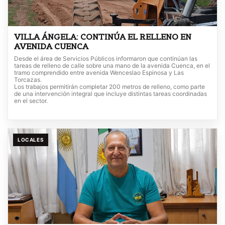
VILLA ÁNGELA: CONTINÚA EL RELLENO EN
AVENIDA CUENCA
Desde el área de Servicios Públicos informaron que continúan las
tareas de relleno de calle sobre una mano de la avenida Cuenca, en el
tramo comprendido entre avenida Wenceslao Espinosa y Las
Torcazas.
Los trabajos permitirán completar 200 metros de relleno, como parte
de una intervención integral que incluye distintas tareas coordinadas
en el sector.
LOCALES