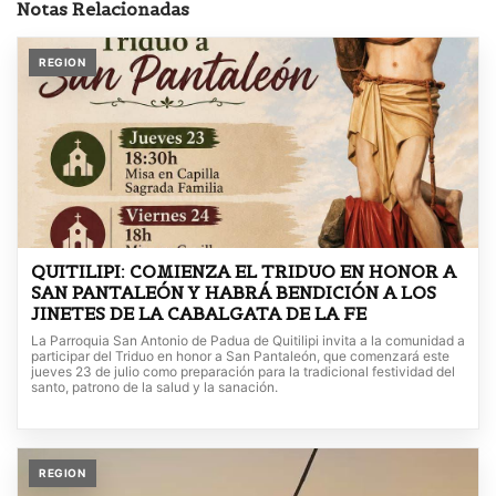
Notas Relacionadas
REGION
QUITILIPI: COMIENZA EL TRIDUO EN HONOR A
SAN PANTALEÓN Y HABRÁ BENDICIÓN A LOS
JINETES DE LA CABALGATA DE LA FE
La Parroquia San Antonio de Padua de Quitilipi invita a la comunidad a
participar del Triduo en honor a San Pantaleón, que comenzará este
jueves 23 de julio como preparación para la tradicional festividad del
santo, patrono de la salud y la sanación.
REGION