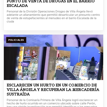
PUNTO DE VENTA DE DROGAS EN EL BARRIO
ESCALADA
Personal de la División Operaciones Drogas de Villa Ángela llevó
adelante un allanamiento que permitió desarticular un presunto centro
de venta de estupefacientes al menudeo en el barrio Escalada de la
ciuda
POLICIALES
ESCLARECEN UN HURTO EN UN COMERCIO DE
VILLA ÁNGELA Y RECUPERAN LA MERCADERÍA
SUSTRAÍDA
Personal de la Comisaría Primera de Villa Ángela logró esclarecer un
hecho de hurto ocurrido en un comercio ubicado sobre calle Perón,
tras una rápida investigación que permitió identificar a los presuntos