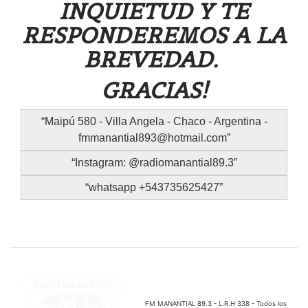
INQUIETUD Y TE
RESPONDEREMOS A LA
BREVEDAD.
GRACIAS!
Maipú 580 - Villa Angela - Chaco - Argentina -
fmmanantial893@hotmail.com
Instagram: @radiomanantial89.3
whatsapp +543735625427
FM MANANTIAL 89.3 - L.R.H 338 - Todos los