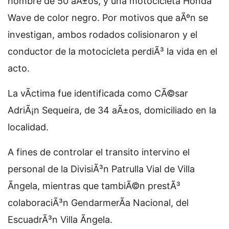
hombre de 50 aÃ±os, y una motocicleta Honda
Wave de color negro. Por motivos que aÃºn se
investigan, ambos rodados colisionaron y el
conductor de la motocicleta perdiÃ³ la vida en el
acto.
La vÃ­ctima fue identificada como CÃ©sar
AdriÃ¡n Sequeira, de 34 aÃ±os, domiciliado en la
localidad.
A fines de controlar el transito intervino el
personal de la DivisiÃ³n Patrulla Vial de Villa
Ãngela, mientras que tambiÃ©n prestÃ³
colaboraciÃ³n GendarmerÃ­a Nacional, del
EscuadrÃ³n Villa Ãngela.