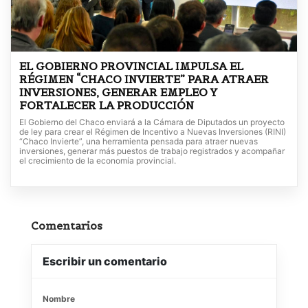
EL GOBIERNO PROVINCIAL IMPULSA EL
RÉGIMEN “CHACO INVIERTE” PARA ATRAER
INVERSIONES, GENERAR EMPLEO Y
FORTALECER LA PRODUCCIÓN
El Gobierno del Chaco enviará a la Cámara de Diputados un proyecto
de ley para crear el Régimen de Incentivo a Nuevas Inversiones (RINI)
“Chaco Invierte”, una herramienta pensada para atraer nuevas
inversiones, generar más puestos de trabajo registrados y acompañar
el crecimiento de la economía provincial.
Comentarios
Escribir un comentario
Nombre