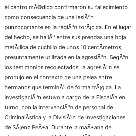
el centro mÃ©dico confirmaron su fallecimiento
como consecuencia de una lesiÃ³n
punzocortante en la regiÃ³n torÃ¡cica. En el lugar
del hecho, se hallÃ³ entre sus prendas una hoja
metÃ¡lica de cuchillo de unos 10 centÃ­metros,
presuntamente utilizada en la agresiÃ³n. SegÃºn
los testimonios recolectados, la agresiÃ³n se
produjo en el contexto de una pelea entre
hermanos que terminÃ³ de forma trÃ¡gica. La
investigaciÃ³n estuvo a cargo de la FiscalÃ­a en
turno, con la intervenciÃ³n de personal de
CriminalÃ­stica y la DivisiÃ³n de Investigaciones
de SÃ¡enz PeÃ±a. Durante la maÃ±ana del