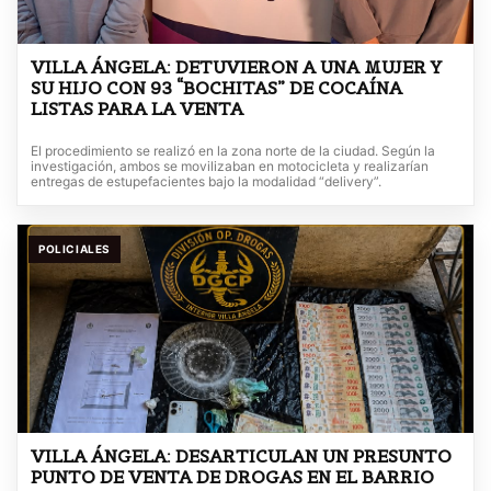
VILLA ÁNGELA: DETUVIERON A UNA MUJER Y
SU HIJO CON 93 “BOCHITAS” DE COCAÍNA
LISTAS PARA LA VENTA
El procedimiento se realizó en la zona norte de la ciudad. Según la
investigación, ambos se movilizaban en motocicleta y realizarían
entregas de estupefacientes bajo la modalidad “delivery”.
POLICIALES
VILLA ÁNGELA: DESARTICULAN UN PRESUNTO
PUNTO DE VENTA DE DROGAS EN EL BARRIO