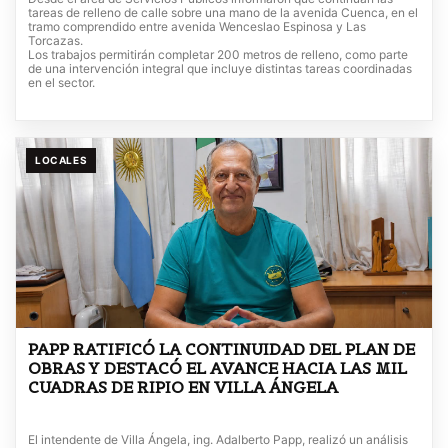
tareas de relleno de calle sobre una mano de la avenida Cuenca, en el
tramo comprendido entre avenida Wenceslao Espinosa y Las
Torcazas.
Los trabajos permitirán completar 200 metros de relleno, como parte
de una intervención integral que incluye distintas tareas coordinadas
en el sector.
LOCALES
PAPP RATIFICÓ LA CONTINUIDAD DEL PLAN DE
OBRAS Y DESTACÓ EL AVANCE HACIA LAS MIL
CUADRAS DE RIPIO EN VILLA ÁNGELA
El intendente de Villa Ángela, ing. Adalberto Papp, realizó un análisis