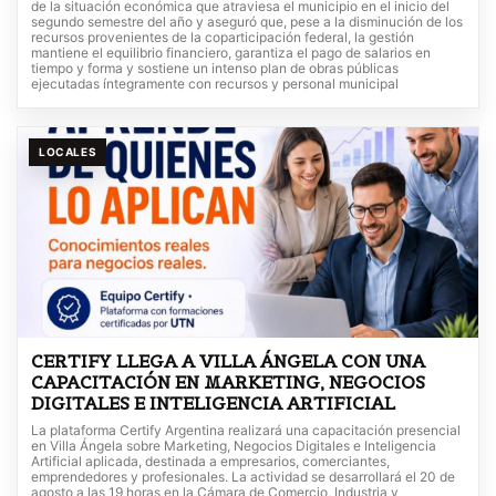
de la situación económica que atraviesa el municipio en el inicio del
segundo semestre del año y aseguró que, pese a la disminución de los
recursos provenientes de la coparticipación federal, la gestión
mantiene el equilibrio financiero, garantiza el pago de salarios en
tiempo y forma y sostiene un intenso plan de obras públicas
ejecutadas íntegramente con recursos y personal municipal
LOCALES
CERTIFY LLEGA A VILLA ÁNGELA CON UNA
CAPACITACIÓN EN MARKETING, NEGOCIOS
DIGITALES E INTELIGENCIA ARTIFICIAL
La plataforma Certify Argentina realizará una capacitación presencial
en Villa Ángela sobre Marketing, Negocios Digitales e Inteligencia
Artificial aplicada, destinada a empresarios, comerciantes,
emprendedores y profesionales. La actividad se desarrollará el 20 de
agosto a las 19 horas en la Cámara de Comercio, Industria y