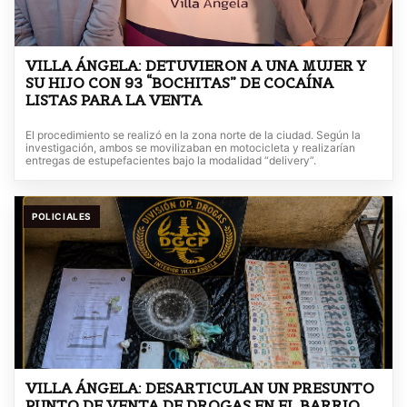
VILLA ÁNGELA: DETUVIERON A UNA MUJER Y
SU HIJO CON 93 “BOCHITAS” DE COCAÍNA
LISTAS PARA LA VENTA
El procedimiento se realizó en la zona norte de la ciudad. Según la
investigación, ambos se movilizaban en motocicleta y realizarían
entregas de estupefacientes bajo la modalidad “delivery”.
POLICIALES
VILLA ÁNGELA: DESARTICULAN UN PRESUNTO
PUNTO DE VENTA DE DROGAS EN EL BARRIO