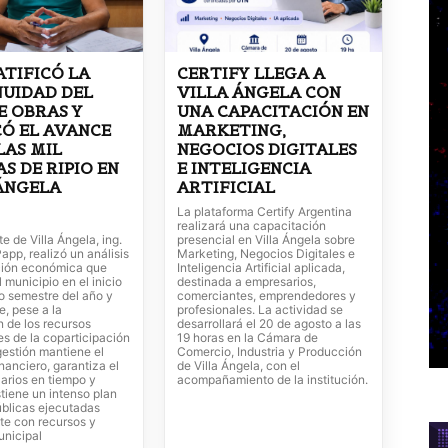
ATIFICÓ LA
CERTIFY LLEGA A
UIDAD DEL
VILLA ÁNGELA CON
E OBRAS Y
UNA CAPACITACIÓN EN
Ó EL AVANCE
MARKETING,
LAS MIL
NEGOCIOS DIGITALES
S DE RIPIO EN
E INTELIGENCIA
ÁNGELA
ARTIFICIAL
La plataforma Certify Argentina
realizará una capacitación
te de Villa Ángela, ing.
presencial en Villa Ángela sobre
app, realizó un análisis
Marketing, Negocios Digitales e
ación económica que
Inteligencia Artificial aplicada,
l municipio en el inicio
destinada a empresarios,
o semestre del año y
comerciantes, emprendedores y
, pese a la
profesionales. La actividad se
n de los recursos
desarrollará el 20 de agosto a las
s de la coparticipación
19 horas en la Cámara de
 gestión mantiene el
Comercio, Industria y Producción
inanciero, garantiza el
de Villa Ángela, con el
arios en tiempo y
acompañamiento de la institución.
tiene un intenso plan
úblicas ejecutadas
te con recursos y
unicipal