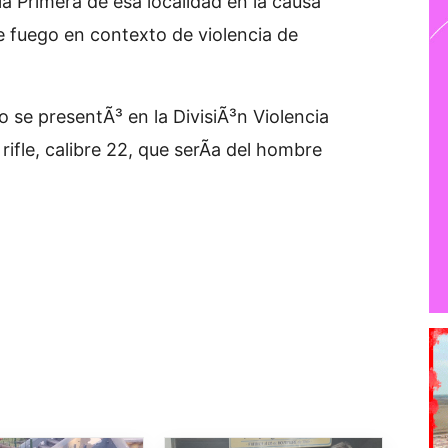
ia Primera de esa localidad en la causa
fuego en contexto de violencia de
 se presentÃ³ en la DivisiÃ³n Violencia
ifle, calibre 22, que serÃ­a del hombre