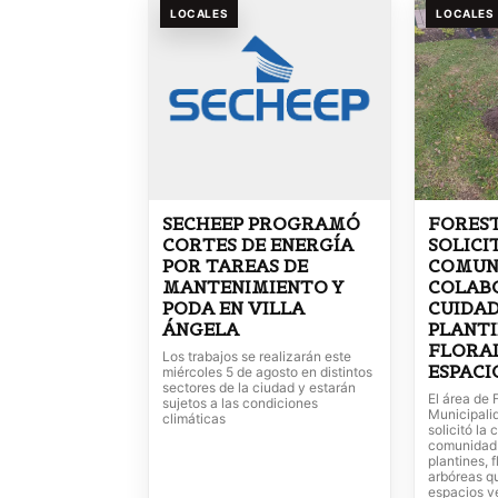
LOCALES
LOCALES
SECHEEP PROGRAMÓ
FORES
CORTES DE ENERGÍA
SOLICI
POR TAREAS DE
COMUN
MANTENIMIENTO Y
COLABO
PODA EN VILLA
CUIDAD
ÁNGELA
PLANTI
FLORAL
Los trabajos se realizarán este
ESPACI
miércoles 5 de agosto en distintos
sectores de la ciudad y estarán
El área de 
sujetos a las condiciones
Municipalid
climáticas
solicitó la
comunidad 
plantines, 
arbóreas q
espacios ve