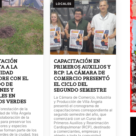
LOCALES
TACIÓN
CAPACITACIÓN EN
TA A LA
PRIMEROS AUXILIOS Y
IDAD
RCP: LA CÁMARA DE
RE CON EL
COMERCIO PRESENTÓ
O DE
EL CICLO DEL
NES Y
SEGUNDO SEMESTRE
ES EN
La Cámara de Comercio, Industria
OS VERDES
y Producción de Villa Ángela
presentó el cronograma de
Forestación de la
capacitaciones correspondiente al
ad de Villa Ángela
segundo semestre del año, que
 colaboración de la
comenzará con un Curso de
para preservar los
Primeros Auxilios y Reanimación
flores y especies
Cardiopulmonar (RCP), destinado
ue forman parte de los
a comerciantes, empresas y
rdes de la ciudad, tras
abierto a toda la comunidad.