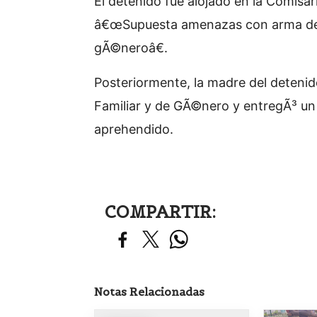
El detenido fue alojado en la Comisar
â€œSupuesta amenazas con arma de 
gÃ©neroâ€.
Posteriormente, la madre del detenido
Familiar y de GÃ©nero y entregÃ³ un r
aprehendido.
COMPARTIR:
Notas Relacionadas