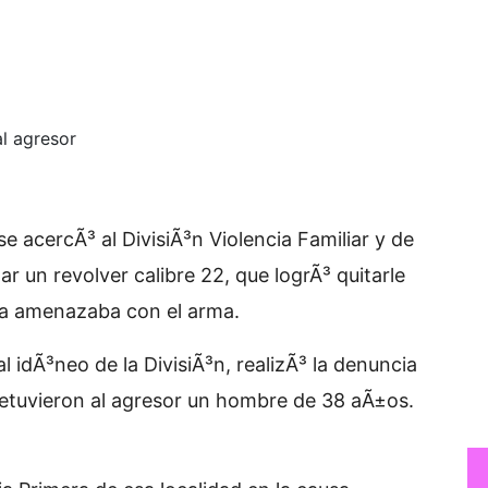
l agresor
e acercÃ³ al DivisiÃ³n Violencia Familiar y de
r un revolver calibre 22, que logrÃ³ quitarle
 la amenazaba con el arma.
l idÃ³neo de la DivisiÃ³n, realizÃ³ la denuncia
etuvieron al agresor un hombre de 38 aÃ±os.