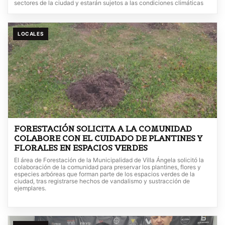
sectores de la ciudad y estarán sujetos a las condiciones climáticas
LOCALES
FORESTACIÓN SOLICITA A LA COMUNIDAD
COLABORE CON EL CUIDADO DE PLANTINES Y
FLORALES EN ESPACIOS VERDES
El área de Forestación de la Municipalidad de Villa Ángela solicitó la
colaboración de la comunidad para preservar los plantines, flores y
especies arbóreas que forman parte de los espacios verdes de la
ciudad, tras registrarse hechos de vandalismo y sustracción de
ejemplares.