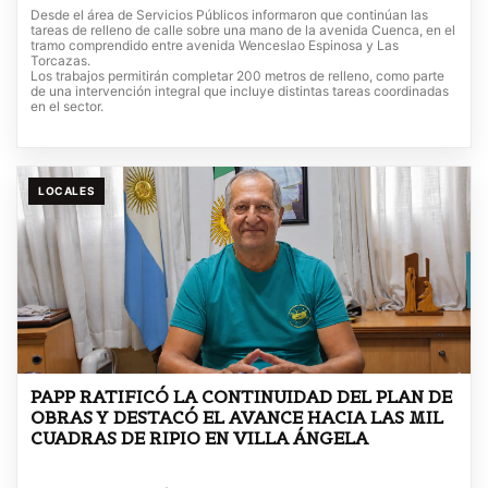
Desde el área de Servicios Públicos informaron que continúan las
tareas de relleno de calle sobre una mano de la avenida Cuenca, en el
tramo comprendido entre avenida Wenceslao Espinosa y Las
Torcazas.
Los trabajos permitirán completar 200 metros de relleno, como parte
de una intervención integral que incluye distintas tareas coordinadas
en el sector.
LOCALES
PAPP RATIFICÓ LA CONTINUIDAD DEL PLAN DE
OBRAS Y DESTACÓ EL AVANCE HACIA LAS MIL
CUADRAS DE RIPIO EN VILLA ÁNGELA