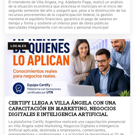
El intendente de Villa Ángela, ing. Adalberto Papp, realizó un análisis
de la situación económica que atraviesa el municipio en el inicio del
segundo semestre del año y aseguró que, pese a la disminución de los
recursos provenientes de la coparticipación federal, la gestión
mantiene el equilibrio financiero, garantiza el pago de salarios en
tiempo y forma y sostiene un intenso plan de obras públicas
ejecutadas íntegramente con recursos y personal municipal
LOCALES
CERTIFY LLEGA A VILLA ÁNGELA CON UNA
CAPACITACIÓN EN MARKETING, NEGOCIOS
DIGITALES E INTELIGENCIA ARTIFICIAL
La plataforma Certify Argentina realizará una capacitación presencial
en Villa Ángela sobre Marketing, Negocios Digitales e Inteligencia
Artificial aplicada, destinada a empresarios, comerciantes,
emprendedores y profesionales. La actividad se desarrollará el 20 de