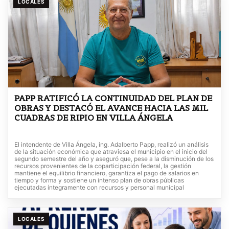
LOCALES
PAPP RATIFICÓ LA CONTINUIDAD DEL PLAN DE
OBRAS Y DESTACÓ EL AVANCE HACIA LAS MIL
CUADRAS DE RIPIO EN VILLA ÁNGELA
El intendente de Villa Ángela, ing. Adalberto Papp, realizó un análisis
de la situación económica que atraviesa el municipio en el inicio del
segundo semestre del año y aseguró que, pese a la disminución de los
recursos provenientes de la coparticipación federal, la gestión
mantiene el equilibrio financiero, garantiza el pago de salarios en
tiempo y forma y sostiene un intenso plan de obras públicas
ejecutadas íntegramente con recursos y personal municipal
LOCALES