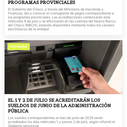
PROGRAMAS PROVINCIALES
El Gobierno del Chaco, a través del Ministerio de Hacienda y
Finanzas, dio a conocer el cronograma de pagos correspondiente a
los programas provinciales. Las acreditaciones comenzarán este
miércoles 8 de julio y se efectuarán en las cuentas del Nuevo Banco
del Chaco (NBCH), estando disponibles mediante todos los canales
electrónicos de la entidad
ECONOMIA
EL 1 Y 2 DE JULIO SE ACREDITARÁN LOS
SUELDOS DE JUNIO DE LA ADMINISTRACIÓN
PÚBLICA
Los sueldos correspondientes al mes de junio de 2026 serán
acreditados los días miércoles 1 y jueves 2 de julio, según informó el
Gobierno provincial