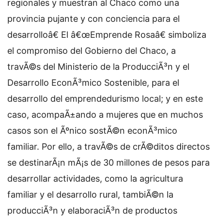
regionales y muestran al Chaco como una
provincia pujante y con conciencia para el
desarrolloâ€ El â€œEmprende Rosaâ€ simboliza
el compromiso del Gobierno del Chaco, a
travÃ©s del Ministerio de la ProducciÃ³n y el
Desarrollo EconÃ³mico Sostenible, para el
desarrollo del emprendedurismo local; y en este
caso, acompaÃ±ando a mujeres que en muchos
casos son el Ãºnico sostÃ©n econÃ³mico
familiar. Por ello, a travÃ©s de crÃ©ditos directos
se destinarÃ¡n mÃ¡s de 30 millones de pesos para
desarrollar actividades, como la agricultura
familiar y el desarrollo rural, tambiÃ©n la
producciÃ³n y elaboraciÃ³n de productos