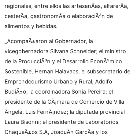
regionales, entre ellos las artesanÃ­as, alfarerÃ­a,
cesterÃ­a, gastronomÃ­a o elaboraciÃ³n de
alimentos y bebidas.
_AcompaÃ±aron al Gobernador, la
vicegobernadora Silvana Schneider; el ministro
de la ProducciÃ³n y el Desarrollo EconÃ³mico
Sostenible, Hernan Halavacs, el subsecretario de
Emprendedurismo Urbano y Rural, Adolfo
BudiÃ±o, la coordinadora Sonia Pereira; el
presidente de la CÃ¡mara de Comercio de Villa
Ãngela, Luis FernÃ¡ndez; la diputada provincial
Laura Bisonni; el presidente de Laboratorios
ChaqueÃ±os S.A, JoaquÃ­n GarcÃ­a y los