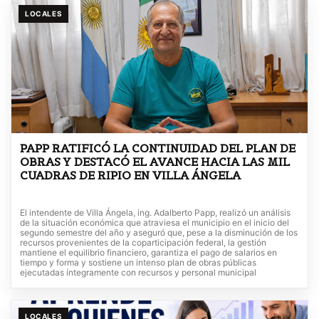
LOCALES
PAPP RATIFICÓ LA CONTINUIDAD DEL PLAN DE
OBRAS Y DESTACÓ EL AVANCE HACIA LAS MIL
CUADRAS DE RIPIO EN VILLA ÁNGELA
El intendente de Villa Ángela, ing. Adalberto Papp, realizó un análisis
de la situación económica que atraviesa el municipio en el inicio del
segundo semestre del año y aseguró que, pese a la disminución de los
recursos provenientes de la coparticipación federal, la gestión
mantiene el equilibrio financiero, garantiza el pago de salarios en
tiempo y forma y sostiene un intenso plan de obras públicas
ejecutadas íntegramente con recursos y personal municipal
LOCALES