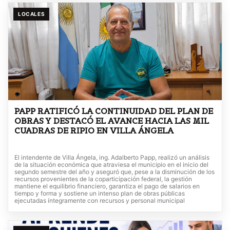
LOCALES
PAPP RATIFICÓ LA CONTINUIDAD DEL PLAN DE
OBRAS Y DESTACÓ EL AVANCE HACIA LAS MIL
CUADRAS DE RIPIO EN VILLA ÁNGELA
El intendente de Villa Ángela, ing. Adalberto Papp, realizó un análisis
de la situación económica que atraviesa el municipio en el inicio del
segundo semestre del año y aseguró que, pese a la disminución de los
recursos provenientes de la coparticipación federal, la gestión
mantiene el equilibrio financiero, garantiza el pago de salarios en
tiempo y forma y sostiene un intenso plan de obras públicas
ejecutadas íntegramente con recursos y personal municipal