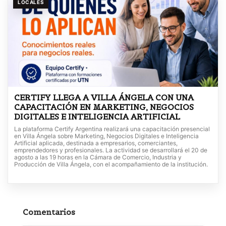
LOCALES
CERTIFY LLEGA A VILLA ÁNGELA CON UNA
CAPACITACIÓN EN MARKETING, NEGOCIOS
DIGITALES E INTELIGENCIA ARTIFICIAL
La plataforma Certify Argentina realizará una capacitación presencial
en Villa Ángela sobre Marketing, Negocios Digitales e Inteligencia
Artificial aplicada, destinada a empresarios, comerciantes,
emprendedores y profesionales. La actividad se desarrollará el 20 de
agosto a las 19 horas en la Cámara de Comercio, Industria y
Producción de Villa Ángela, con el acompañamiento de la institución.
Comentarios