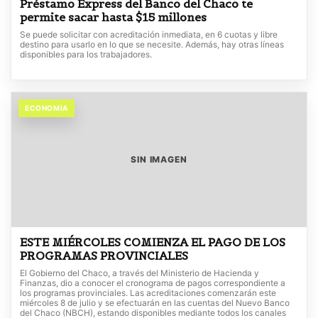
Préstamo Express del Banco del Chaco te
permite sacar hasta $15 millones
Se puede solicitar con acreditación inmediata, en 6 cuotas y libre
destino para usarlo en lo que se necesite. Además, hay otras líneas
disponibles para los trabajadores.
ECONOMIA
SIN IMAGEN
ESTE MIÉRCOLES COMIENZA EL PAGO DE LOS
PROGRAMAS PROVINCIALES
El Gobierno del Chaco, a través del Ministerio de Hacienda y
Finanzas, dio a conocer el cronograma de pagos correspondiente a
los programas provinciales. Las acreditaciones comenzarán este
miércoles 8 de julio y se efectuarán en las cuentas del Nuevo Banco
del Chaco (NBCH), estando disponibles mediante todos los canales