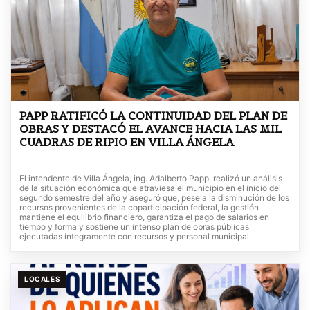
PAPP RATIFICÓ LA CONTINUIDAD DEL PLAN DE
OBRAS Y DESTACÓ EL AVANCE HACIA LAS MIL
CUADRAS DE RIPIO EN VILLA ÁNGELA
El intendente de Villa Ángela, ing. Adalberto Papp, realizó un análisis
de la situación económica que atraviesa el municipio en el inicio del
segundo semestre del año y aseguró que, pese a la disminución de los
recursos provenientes de la coparticipación federal, la gestión
mantiene el equilibrio financiero, garantiza el pago de salarios en
tiempo y forma y sostiene un intenso plan de obras públicas
ejecutadas íntegramente con recursos y personal municipal
LOCALES