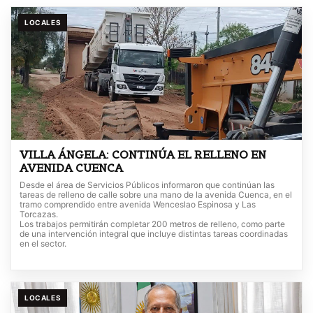
LOCALES
VILLA ÁNGELA: CONTINÚA EL RELLENO EN
AVENIDA CUENCA
Desde el área de Servicios Públicos informaron que continúan las
tareas de relleno de calle sobre una mano de la avenida Cuenca, en el
tramo comprendido entre avenida Wenceslao Espinosa y Las
Torcazas.
Los trabajos permitirán completar 200 metros de relleno, como parte
de una intervención integral que incluye distintas tareas coordinadas
en el sector.
LOCALES