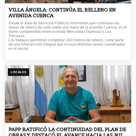
VILLA ÁNGELA: CONTINÚA EL RELLENO EN
AVENIDA CUENCA
Desde el área de Servicios Públicos informaron que continúan las
tareas de relleno de calle sobre una mano de la avenida Cuenca, en el
tramo comprendido entre avenida Wenceslao Espinosa y Las
Torcazas.
Los trabajos permitirán completar 200 metros de relleno, como parte
de una intervención integral que incluye distintas tareas coordinadas
en el sector.
LOCALES
PAPP RATIFICÓ LA CONTINUIDAD DEL PLAN DE
OBRAS Y DESTACÓ EL AVANCE HACIA LAS MIL