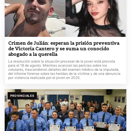
Crimen de Julián: esperan la prisión preventiva
de Victoria Cantero y se suma un conocido
abogado a la querella
La resolución sobre la situación procesal de la joven está prevista
para el 18 de agosto. Mientras avanzan las pericias sobre los
celulares, trascendieron detalles del examen médico de la imputada,
del informe forense sobre las heridas de la víctima y de una denuncia
por violencia realizada por el joven en 2025.
PROVINCIALES