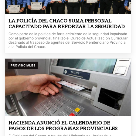
LA POLICÍA DEL CHACO SUMA PERSONAL
CAPACITADO PARA REFORZAR LA SEGURIDAD
Como parte de la política de fortalecimiento de la seguridad impulsada
por el gobierno provincial, finalizó el Curso de Actualización Curricular
destinado al traspaso de agentes del Servicio Penitenciario Provincial
a la Policía del Chaco.
PROVINCIALES
HACIENDA ANUNCIÓ EL CALENDARIO DE
PAGOS DE LOS PROGRAMAS PROVINCIALES
El Gobierno del Chaco, a través del Ministerio de Hacienda y