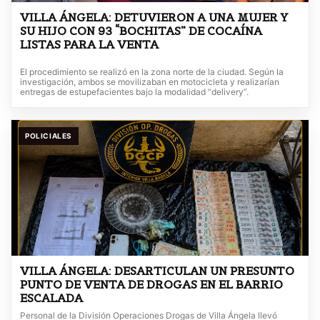
VILLA ÁNGELA: DETUVIERON A UNA MUJER Y
SU HIJO CON 93 “BOCHITAS” DE COCAÍNA
LISTAS PARA LA VENTA
El procedimiento se realizó en la zona norte de la ciudad. Según la
investigación, ambos se movilizaban en motocicleta y realizarían
entregas de estupefacientes bajo la modalidad “delivery”.
POLICIALES
VILLA ÁNGELA: DESARTICULAN UN PRESUNTO
PUNTO DE VENTA DE DROGAS EN EL BARRIO
ESCALADA
Personal de la División Operaciones Drogas de Villa Ángela llevó