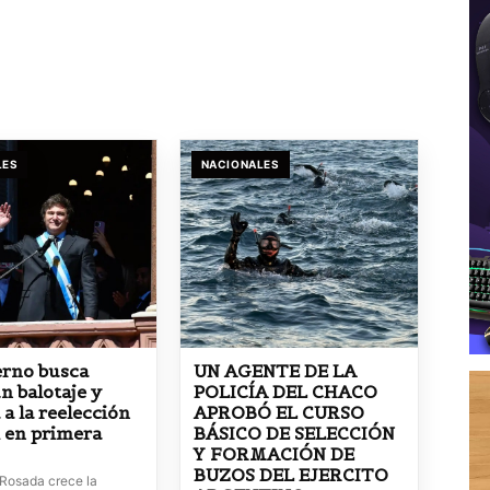
LES
NACIONALES
erno busca
UN AGENTE DE LA
n balotaje y
POLICÍA DEL CHACO
 a la reelección
APROBÓ EL CURSO
i en primera
BÁSICO DE SELECCIÓN
Y FORMACIÓN DE
BUZOS DEL EJERCITO
 Rosada crece la