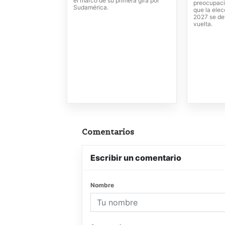
el marco de su primera gira por
preocupació
Sudamérica.
que la elec
2027 se de
vuelta.
Comentarios
Escribir un comentario
Nombre