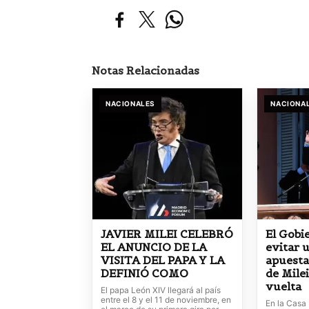
Notas Relacionadas
NACIONALES
NACIONA
JAVIER MILEI CELEBRÓ
El Gobi
EL ANUNCIO DE LA
evitar u
VISITA DEL PAPA Y LA
apuesta
DEFINIÓ COMO
de Mile
vuelta
El papa León XIV llegará al país
entre el 8 y el 11 de noviembre, en
En la Casa