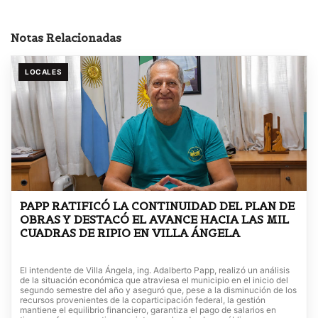
Notas Relacionadas
LOCALES
PAPP RATIFICÓ LA CONTINUIDAD DEL PLAN DE
OBRAS Y DESTACÓ EL AVANCE HACIA LAS MIL
CUADRAS DE RIPIO EN VILLA ÁNGELA
El intendente de Villa Ángela, ing. Adalberto Papp, realizó un análisis
de la situación económica que atraviesa el municipio en el inicio del
segundo semestre del año y aseguró que, pese a la disminución de los
recursos provenientes de la coparticipación federal, la gestión
mantiene el equilibrio financiero, garantiza el pago de salarios en