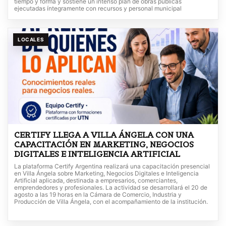
tiempo y forma y sostiene un intenso plan de obras públicas
ejecutadas íntegramente con recursos y personal municipal
LOCALES
CERTIFY LLEGA A VILLA ÁNGELA CON UNA
CAPACITACIÓN EN MARKETING, NEGOCIOS
DIGITALES E INTELIGENCIA ARTIFICIAL
La plataforma Certify Argentina realizará una capacitación presencial
en Villa Ángela sobre Marketing, Negocios Digitales e Inteligencia
Artificial aplicada, destinada a empresarios, comerciantes,
emprendedores y profesionales. La actividad se desarrollará el 20 de
agosto a las 19 horas en la Cámara de Comercio, Industria y
Producción de Villa Ángela, con el acompañamiento de la institución.