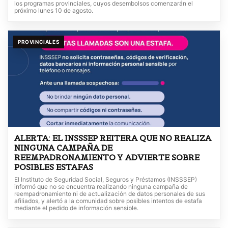
los programas provinciales, cuyos desembolsos comenzarán el
próximo lunes 10 de agosto.
PROVINCIALES
ALERTA: EL INSSSEP REITERA QUE NO REALIZA
NINGUNA CAMPAÑA DE
REEMPADRONAMIENTO Y ADVIERTE SOBRE
POSIBLES ESTAFAS
El Instituto de Seguridad Social, Seguros y Préstamos (INSSSEP)
informó que no se encuentra realizando ninguna campaña de
reempadronamiento ni de actualización de datos personales de sus
afiliados, y alertó a la comunidad sobre posibles intentos de estafa
mediante el pedido de información sensible.