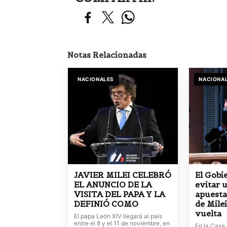
Notas Relacionadas
NACIONALES
NACIONA
JAVIER MILEI CELEBRÓ
El Gobi
EL ANUNCIO DE LA
evitar u
VISITA DEL PAPA Y LA
apuesta
DEFINIÓ COMO
de Mile
vuelta
El papa León XIV llegará al país
entre el 8 y el 11 de noviembre, en
En la Casa