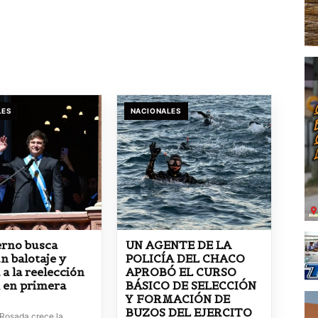
LES
NACIONALES
erno busca
UN AGENTE DE LA
n balotaje y
POLICÍA DEL CHACO
 a la reelección
APROBÓ EL CURSO
i en primera
BÁSICO DE SELECCIÓN
Y FORMACIÓN DE
BUZOS DEL EJERCITO
 Rosada crece la