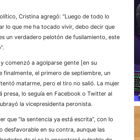
lítico, Cristina agregó: “Luego de todo lo
lar lo que me ha tocado vivir, debo decir que
es un verdadero pelotón de fusilamiento, este
”.
o y comenzó a agolparse gente [en su
 finalmente, el primero de septiembre, un
ntó matarme, pero el tiro no salió. La mujer
 presa, lo seguía en Facebook o Twitter al
 subrayó la vicepresidenta peronista.
r que “la sentencia ya está escrita”, con lo
lo desfavorable en su contra, aunque las
lrededor de si se la encontrará culpable de