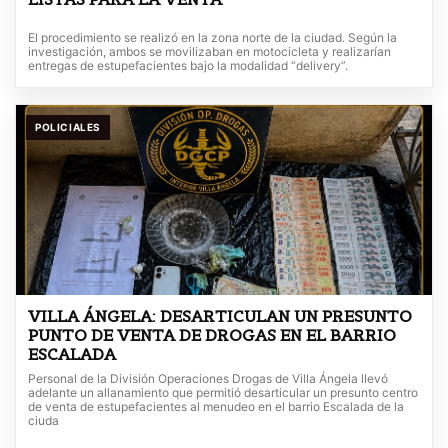
El procedimiento se realizó en la zona norte de la ciudad. Según la
investigación, ambos se movilizaban en motocicleta y realizarían
entregas de estupefacientes bajo la modalidad “delivery”.
POLICIALES
VILLA ÁNGELA: DESARTICULAN UN PRESUNTO
PUNTO DE VENTA DE DROGAS EN EL BARRIO
ESCALADA
Personal de la División Operaciones Drogas de Villa Ángela llevó
adelante un allanamiento que permitió desarticular un presunto centro
de venta de estupefacientes al menudeo en el barrio Escalada de la
ciuda