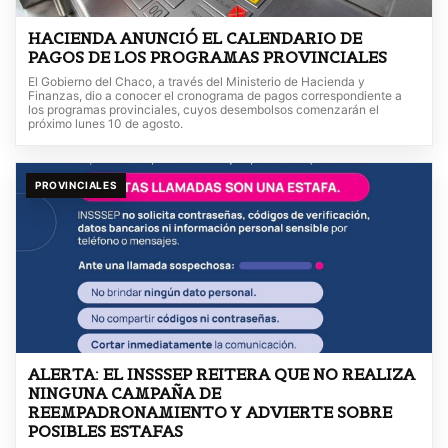
HACIENDA ANUNCIÓ EL CALENDARIO DE
PAGOS DE LOS PROGRAMAS PROVINCIALES
El Gobierno del Chaco, a través del Ministerio de Hacienda y
Finanzas, dio a conocer el cronograma de pagos correspondiente a
los programas provinciales, cuyos desembolsos comenzarán el
próximo lunes 10 de agosto.
PROVINCIALES
ALERTA: EL INSSSEP REITERA QUE NO REALIZA
NINGUNA CAMPAÑA DE
REEMPADRONAMIENTO Y ADVIERTE SOBRE
POSIBLES ESTAFAS