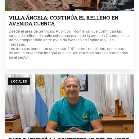
VILLA ÁNGELA: CONTINÚA EL RELLENO EN
AVENIDA CUENCA
Desde el área de Servicios Públicos informaron que continúan las
tareas de relleno de calle sobre una mano de la avenida Cuenca, en el
tramo comprendido entre avenida Wenceslao Espinosa y Las
Torcazas.
Los trabajos permitirán completar 200 metros de relleno, como parte
de una intervención integral que incluye distintas tareas coordinadas
en el sector.
LOCALES