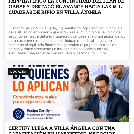
PAPP RATIFICÓ LA CONTINUIDAD DEL PLAN DE
OBRAS Y DESTACÓ EL AVANCE HACIA LAS MIL
CUADRAS DE RIPIO EN VILLA ÁNGELA
El intendente de Villa Ángela, ing. Adalberto Papp, realizó un análisis
de la situación económica que atraviesa el municipio en el inicio del
segundo semestre del año y aseguró que, pese a la disminución de los
recursos provenientes de la coparticipación federal, la gestión
mantiene el equilibrio financiero, garantiza el pago de salarios en
tiempo y forma y sostiene un intenso plan de obras públicas
ejecutadas íntegramente con recursos y personal municipal
LOCALES
CERTIFY LLEGA A VILLA ÁNGELA CON UNA
CAPACITACIÓN EN MARKETING, NEGOCIOS