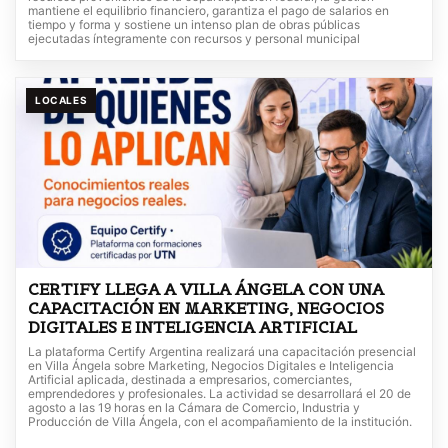
mantiene el equilibrio financiero, garantiza el pago de salarios en
tiempo y forma y sostiene un intenso plan de obras públicas
ejecutadas íntegramente con recursos y personal municipal
LOCALES
CERTIFY LLEGA A VILLA ÁNGELA CON UNA
CAPACITACIÓN EN MARKETING, NEGOCIOS
DIGITALES E INTELIGENCIA ARTIFICIAL
La plataforma Certify Argentina realizará una capacitación presencial
en Villa Ángela sobre Marketing, Negocios Digitales e Inteligencia
Artificial aplicada, destinada a empresarios, comerciantes,
emprendedores y profesionales. La actividad se desarrollará el 20 de
agosto a las 19 horas en la Cámara de Comercio, Industria y
Producción de Villa Ángela, con el acompañamiento de la institución.