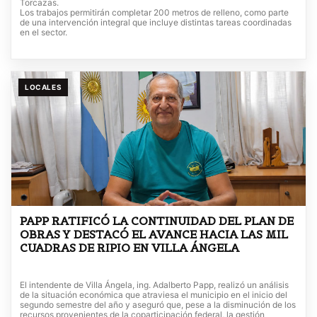
Torcazas.
Los trabajos permitirán completar 200 metros de relleno, como parte
de una intervención integral que incluye distintas tareas coordinadas
en el sector.
LOCALES
PAPP RATIFICÓ LA CONTINUIDAD DEL PLAN DE
OBRAS Y DESTACÓ EL AVANCE HACIA LAS MIL
CUADRAS DE RIPIO EN VILLA ÁNGELA
El intendente de Villa Ángela, ing. Adalberto Papp, realizó un análisis
de la situación económica que atraviesa el municipio en el inicio del
segundo semestre del año y aseguró que, pese a la disminución de los
recursos provenientes de la coparticipación federal, la gestión