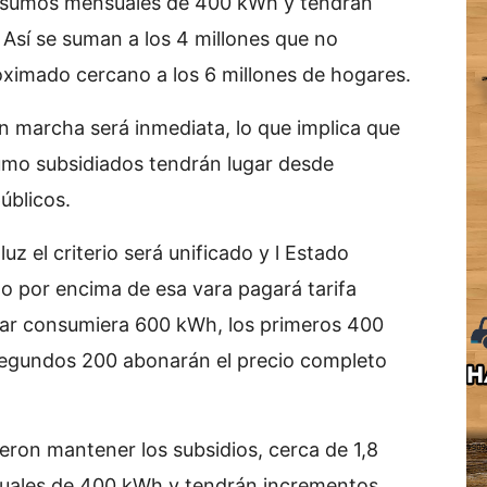
consumos mensuales de 400 kWh y tendrán
Así se suman a los 4 millones que no
roximado cercano a los 6 millones de hogares.
n marcha será inmediata, lo que implica que
sumo subsidiados tendrán lugar desde
úblicos.
luz el criterio será unificado y l Estado
o por encima de esa vara pagará tarifa
ogar consumiera 600 kWh, los primeros 400
 segundos 200 abonarán el precio completo
ieron mantener los subsidios, cerca de 1,8
uales de 400 kWh y tendrán incrementos