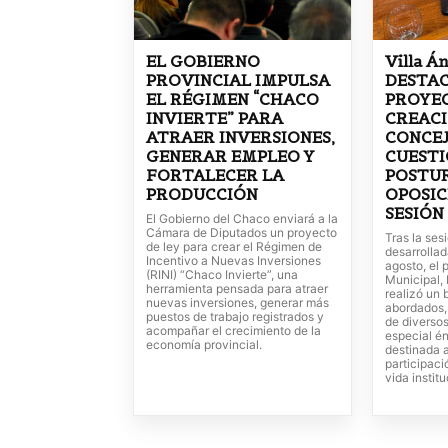
EL GOBIERNO
Villa Á
PROVINCIAL IMPULSA
DESTAC
EL RÉGIMEN “CHACO
PROYE
INVIERTE” PARA
CREACI
ATRAER INVERSIONES,
CONCEJ
GENERAR EMPLEO Y
CUESTI
FORTALECER LA
POSTUR
PRODUCCIÓN
OPOSIC
SESIÓN
El Gobierno del Chaco enviará a la
Cámara de Diputados un proyecto
Tras la ses
de ley para crear el Régimen de
desarrollad
Incentivo a Nuevas Inversiones
agosto, el 
(RINI) “Chaco Invierte”, una
Municipal, 
herramienta pensada para atraer
realizó un 
nuevas inversiones, generar más
abordados, 
puestos de trabajo registrados y
de diverso
acompañar el crecimiento de la
especial én
economía provincial.
destinada 
participaci
vida instit