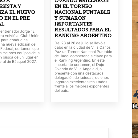
SÓ A
OVANDO BRILLARON
SISTA Y
EN EL TORNEO
ZA EL NUEVO
NACIONAL PUNTABLE
O EN EL PRE
Y SUMARON
AL
IMPORTANTES
RESULTADOS PARA EL
o entrenador Jorge "El
RANKING ARGENTINO
ra volvió al Club Unión
 para conducir al
Del 23 al 26 de julio se llevó a
una nueva edición del
cabo en la ciudad de Villa Carlos
 Federal, certamen que
Paz un Torneo Nacional Puntable
os mejores equipos de la
de Judo, competencia clave para
n busca de un lugar en
el Ranking Argentino. En este
eral de Básquet 2027.
importante certamen, el Dojo
Ovando de Villa Ángela dijo
presente con una destacada
delegación de judocas, quienes
lograron excelentes resultados
frente a los mejores exponentes
del país.