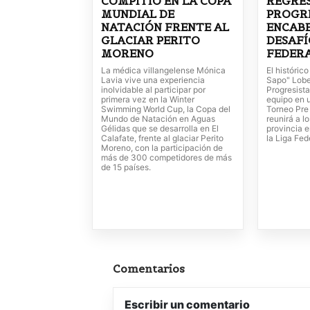
COMPITIÓ EN LA COPA
REGRE
MUNDIAL DE
PROGRE
NATACIÓN FRENTE AL
ENCABE
GLACIAR PERITO
DESAFÍ
MORENO
FEDER
La médica villangelense Mónica
El históric
Lavia vive una experiencia
Sapo" Lobe
inolvidable al participar por
Progresista
primera vez en la Winter
equipo en 
Swimming World Cup, la Copa del
Torneo Pre
Mundo de Natación en Aguas
reunirá a l
Gélidas que se desarrolla en El
provincia e
Calafate, frente al glaciar Perito
la Liga Fed
Moreno, con la participación de
más de 300 competidores de más
de 15 países.
Comentarios
Escribir un comentario