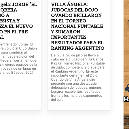
ngela: JORGE "EL
VILLA ÁNGELA:
LOBERA
JUDOCAS DEL DOJO
SÓ A
OVANDO BRILLARON
SISTA Y
EN EL TORNEO
ZA EL NUEVO
NACIONAL PUNTABLE
O EN EL PRE
Y SUMARON
AL
IMPORTANTES
RESULTADOS PARA EL
o entrenador Jorge "El
RANKING ARGENTINO
ra volvió al Club Unión
 para conducir al
Del 23 al 26 de julio se llevó a
una nueva edición del
cabo en la ciudad de Villa Carlos
 Federal, certamen que
Paz un Torneo Nacional Puntable
os mejores equipos de la
de Judo, competencia clave para
n busca de un lugar en
el Ranking Argentino. En este
eral de Básquet 2027.
importante certamen, el Dojo
Ovando de Villa Ángela dijo
presente con una destacada
delegación de judocas, quienes
lograron excelentes resultados
frente a los mejores exponentes
del país.