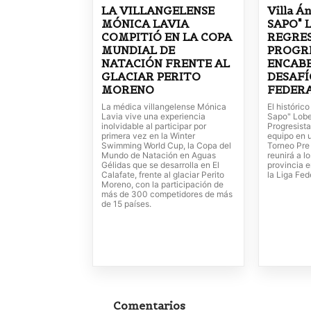
LA VILLANGELENSE
Villa Á
MÓNICA LAVIA
SAPO" 
COMPITIÓ EN LA COPA
REGRE
MUNDIAL DE
PROGRE
NATACIÓN FRENTE AL
ENCABE
GLACIAR PERITO
DESAFÍ
MORENO
FEDER
La médica villangelense Mónica
El históric
Lavia vive una experiencia
Sapo" Lobe
inolvidable al participar por
Progresista
primera vez en la Winter
equipo en 
Swimming World Cup, la Copa del
Torneo Pre
Mundo de Natación en Aguas
reunirá a l
Gélidas que se desarrolla en El
provincia e
Calafate, frente al glaciar Perito
la Liga Fed
Moreno, con la participación de
más de 300 competidores de más
de 15 países.
Comentarios