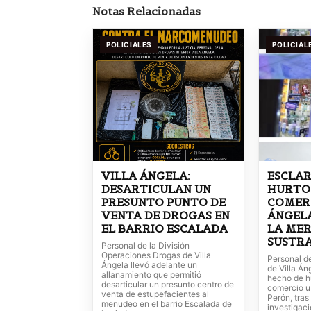
Notas Relacionadas
POLICIALES
POLICIAL
VILLA ÁNGELA:
ESCLAR
DESARTICULAN UN
HURTO
PRESUNTO PUNTO DE
COMERC
VENTA DE DROGAS EN
ÁNGEL
EL BARRIO ESCALADA
LA ME
SUSTR
Personal de la División
Operaciones Drogas de Villa
Personal d
Ángela llevó adelante un
de Villa Án
allanamiento que permitió
hecho de h
desarticular un presunto centro de
comercio u
venta de estupefacientes al
Perón, tras
menudeo en el barrio Escalada de
investigaci