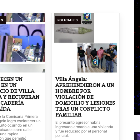
ES
POLICIALES
ECEN UN
Villa Ángela:
 EN UN
APREHENDIERON A UN
IO DE VILLA
HOMBRE POR
A Y RECUPERAN
VIOLACIÓN DE
RCADERÍA
DOMICILIO Y LESIONES
AÍDA
TRAS UN CONFLICTO
FAMILIAR
e la Comisaría Primera
gela logró esclarecer un
El presunto agresor habría
urto ocurrido en un
ingresado armado a una vivienda
bicado sobre calle
y fue reducido por el personal
 una rápida
policial.
ón que permitió