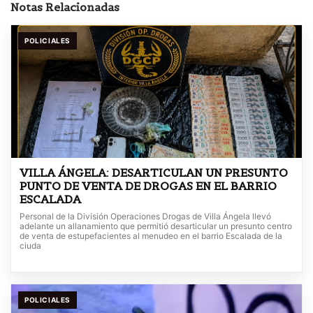
Notas Relacionadas
POLICIALES
VILLA ÁNGELA: DESARTICULAN UN PRESUNTO
PUNTO DE VENTA DE DROGAS EN EL BARRIO
ESCALADA
Personal de la División Operaciones Drogas de Villa Ángela llevó
adelante un allanamiento que permitió desarticular un presunto centro
de venta de estupefacientes al menudeo en el barrio Escalada de la
ciuda
POLICIALES